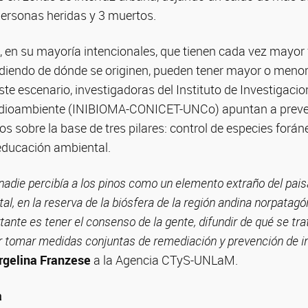
personas heridas y 3 muertos.
, en su mayoría intencionales, que tienen cada vez mayor 
ndiendo de dónde se originen, pueden tener mayor o meno
ste escenario, investigadoras del Instituto de Investigaci
dioambiente (INIBIOMA-CONICET-UNCo) apuntan a preveni
os sobre la base de tres pilares: control de especies forán
educación ambiental.
adie percibía a los pinos como un elemento extraño del paisa
l, en la reserva de la biósfera de la región andina norpatagó
ante es tener el consenso de la gente, difundir de qué se tra
r tomar medidas conjuntas de remediación y prevención de in
rgelina Franzese
a la Agencia CTyS-UNLaM.
a