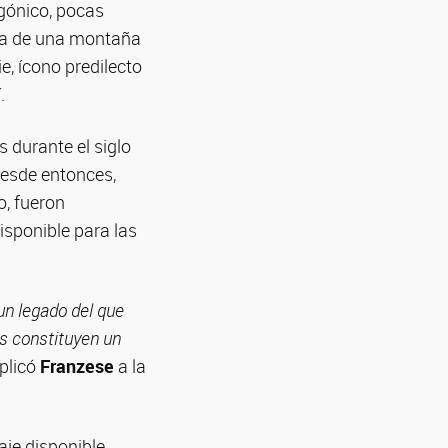
agónico, pocas
era de una montaña
ie, ícono predilecto
.
s durante el siglo
Desde entonces,
o, fueron
isponible para las
n legado del que
s constituyen un
xplicó
Franzese
a la
aje disponible