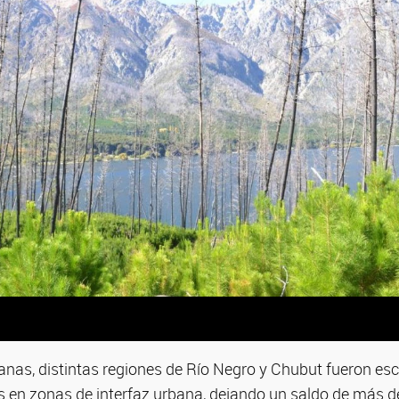
anas, distintas regiones de Río Negro y Chubut fueron es
es en zonas de interfaz urbana, dejando un saldo de más d