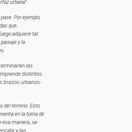
rfaz urbana”.
 pase. Por ejemplo,
das que,
fuego adquiere tal
paisaje y la
es.
eterminarán las
comprende distintos
os brazos urbanos-
s del terreno. Esto
 exenta en la toma de
e esa manera, se
escala y las