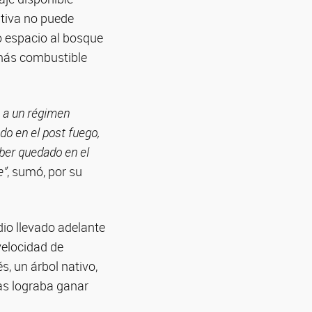
ativa no puede
do espacio al bosque
 más combustible
s a un régimen
do en el post fuego,
ber quedado en el
e”
, sumó, por su
dio llevado adelante
velocidad de
s, un árbol nativo,
nas lograba ganar