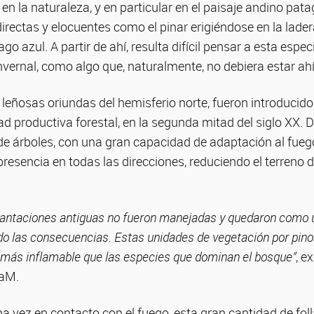
 en la naturaleza, y en particular en el paisaje andino pat
irectas y elocuentes como el pinar erigiéndose en la lad
lago azul. A partir de ahí, resulta difícil pensar a esta espec
 invernal, como algo que, naturalmente, no debiera estar ahí
 leñosas oriundas del hemisferio norte, fueron introducido
ad productiva forestal, en la segunda mitad del siglo XX. 
de árboles, con una gran capacidad de adaptación al fueg
resencia en todas las direcciones, reduciendo el terreno d
antaciones antiguas no fueron manejadas y quedaron como u
o las consecuencias. Estas unidades de vegetación por pino
más inflamable que las especies que dominan el bosque”
, e
aM.
na vez en contacto con el fuego, esta gran cantidad de foll