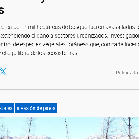
s
 cerca de 17 mil hectáreas de bosque fueron avasalladas po
 extendiendo el daño a sectores urbanizados. Investigad
ontrol de especies vegetales foráneas que, con cada ince
 el equilibrio de los ecosistemas.
tir en Facebook
ompartir en Twitter
Publicado
stales
invasión de pinos