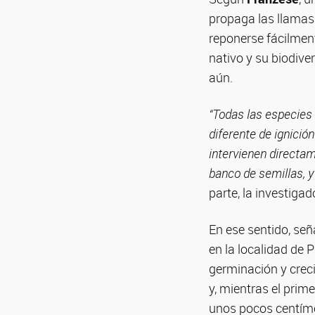
propaga las llamas
reponerse fácilment
nativo y su biodiv
aún.
“Todas las especies
diferente de ignició
intervienen directa
banco de semillas, 
parte, la investigad
En ese sentido, señ
en la localidad de 
germinación y creci
y, mientras el prim
unos pocos centíme