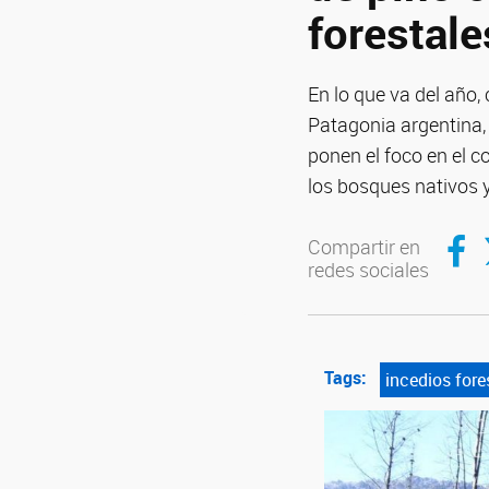
forestale
En lo que va del año,
Patagonia argentina,
ponen el foco en el c
los bosques nativos y
Compar
C
Compartir en
redes sociales
Tags:
incedios fore