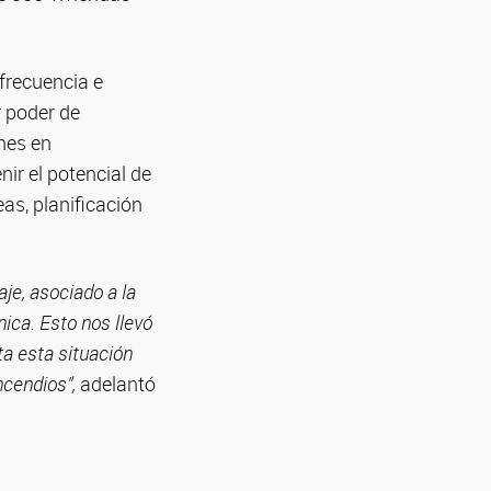
frecuencia e
r poder de
ones en
r el potencial de
eas, planificación
je, asociado a la
nica. Esto nos llevó
ta esta situación
cendios”,
adelantó