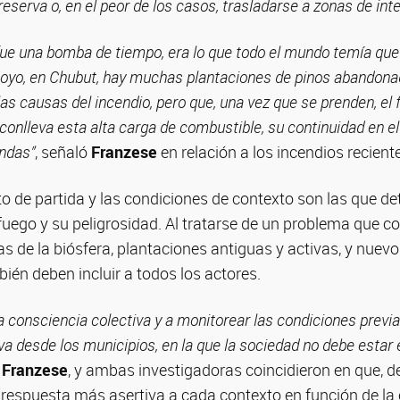
reserva o, en el peor de los casos, trasladarse a zonas de inte
fue una bomba de tiempo, era lo que todo el mundo temía que
Hoyo, en Chubut, hay muchas plantaciones de pinos abandona
as causas del incendio, pero que, una vez que se prenden, el 
conlleva esta alta carga de combustible, su continuidad en el 
endas”
, señaló
Franzese
en relación a los incendios recient
o de partida y las condiciones de contexto son las que d
 fuego y su peligrosidad. Al tratarse de un problema que 
 de la biósfera, plantaciones antiguas y activas, y nuev
ién deben incluir a todos los actores.
a consciencia colectiva y a monitorear las condiciones previa
iva desde los municipios, en la que la sociedad no debe estar
ó
Franzese
, y ambas investigadoras coincidieron en que, d
 respuesta más asertiva a cada contexto en función de la 