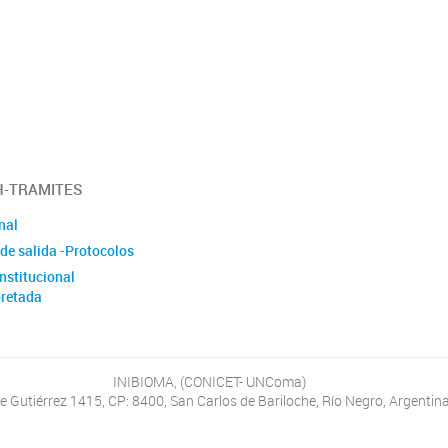
IOMA
(PUE) Apo
Inventari
LABs
-TRAMITES
nal
de salida -Protocolos
nstitucional
retada
INIBIOMA, (CONICET- UNComa)
e Gutiérrez 1415, CP: 8400, San Carlos de Bariloche, Río Negro, Argentina