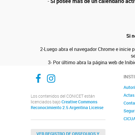
-
Si posee mas de un calendario acti
Si n
2-Luego abra el navegador Chrome e inicie p
s
3- Por último abra la página web de Inib
Inibioma-Conicet/Unco
inibiomaabierto
INST
Autor
Actas
Los contenidos del CONICET están
licenciados bajo
Creative Commons
Conta
Reconocimiento 2.5 Argentina License
Segur
CICU
Comis
Labora
VER REGISTRO DE OBSEQUIOS Y