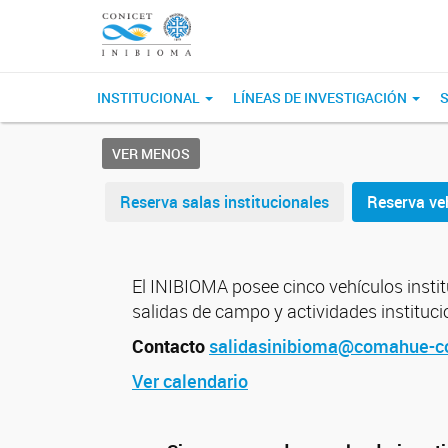
INSTITUCIONAL
LÍNEAS DE INVESTIGACIÓN
S
VER MENOS
Reserva salas institucionales
Reserva veh
El INIBIOMA posee cinco vehículos inst
salidas de campo y actividades instituci
Contacto
salidasinibioma@comahue-co
Ver calendario