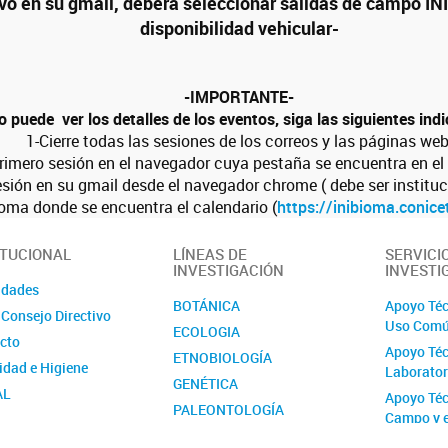
vo en su gmail, deberá seleccionar salidas de campo IN
disponibilidad vehicular-
-IMPORTANTE-
o puede ver los detalles de los eventos, siga las siguientes ind
1-Cierre todas las sesiones de los correos y las páginas web
rimero sesión en el navegador cuya pestaña se encuentra en el
esión en su gmail desde el navegador chrome ( debe ser instituc
ioma donde se encuentra el calendario (
https://inibioma.conicet
ITUCIONAL
LÍNEAS DE
SERVICI
INVESTIGACIÓN
INVESTI
idades
BOTÁNICA
Apoyo Téc
 Consejo Directivo
Uso Com
ECOLOGIA
cto
Apoyo Téc
ETNOBIOLOGÍA
idad e Higiene
Laborator
GENÉTICA
AL
Apoyo Téc
PALEONTOLOGÍA
Campo y 
ión contra la Violencia
ZOOLOGÍA
l y de Género del
Proyecto 