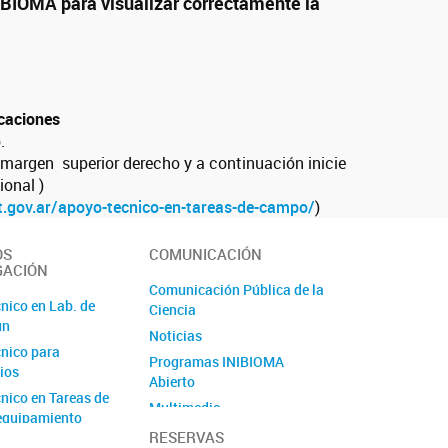
IBIOMA para visualizar correctamente la
icaciones
.
 margen superior derecho y a continuación inicie
ional )
.gov.
ar/apoyo-tecnico-en-tareas-de-
campo/
)
OS
COMUNICACIÓN
GACIÓN
Comunicación Pública de la
nico en Lab. de
Ciencia
ún
Noticias
nico para
Programas INIBIOMA
ios
Abierto
nico en Tareas de
Multimedia
equipamiento
Proyecto Lagartija
RESERVAS
Unidad Ejecutora