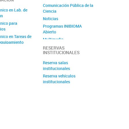
Comunicación Pública de la
nico en Lab. de
Ciencia
ún
Noticias
nico para
Programas INIBIOMA
ios
Abierto
nico en Tareas de
Multimedia
equipamiento
Proyecto Lagartija
RESERVAS
Unidad Ejecutora
INSTITUCIONALES
Endémica del Bajo de Añelo
yo Técnico
Proyecto Ciencia
Reserva salas
o Equipamiento
Ciudadana: Cómo construir
institucionales
un jardín amigable con la
Reserva vehículos
naturaleza
institucionales