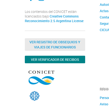
Autor
Actas
Los contenidos del CONICET están
licenciados bajo
Creative Commons
Conta
Reconocimiento 2.5 Argentina License
Segur
CICU
Comis
Labora
VER REGISTRO DE OBSEQUIOS Y
INIB
VIAJES DE FUNCIONARIOS
VER VERIFICADOR DE RECIBOS
RRHH
Perso
Aviso 