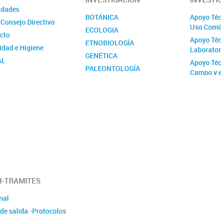
idades
BOTÁNICA
Apoyo Téc
 Consejo Directivo
Uso Com
ECOLOGIA
cto
Apoyo Téc
ETNOBIOLOGÍA
idad e Higiene
Laborator
GENÉTICA
AL
Apoyo Téc
PALEONTOLOGÍA
Campo y 
ión contra la Violencia
ZOOLOGÍA
l y de Género del
Proyecto 
IOMA
(PUE) Apo
Inventari
LABs
-TRAMITES
nal
de salida -Protocolos