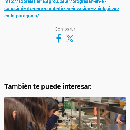
http://sobrelatierra.agro.uba.ar/progresan-en-el-
conocimiento-para-combatir-las-invasiones-biologicas-
en-la-patagonia/
.
Compartir
Compartir en Facebook
Compartir en Twitter
También te puede interesar: