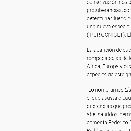
conservación nos pe
protuberancias, com
determinar, luego 
una nueva especie”,
(IPGP, CONICET). El
La aparición de es
rompecabezas de los
África, Europa y ot
especies de este g
“Lo nombramos
Ll
el que asusta o cau
diferencias que pre
abelisáuridos, perm
comenta Federico Gi
Biológicas de San 