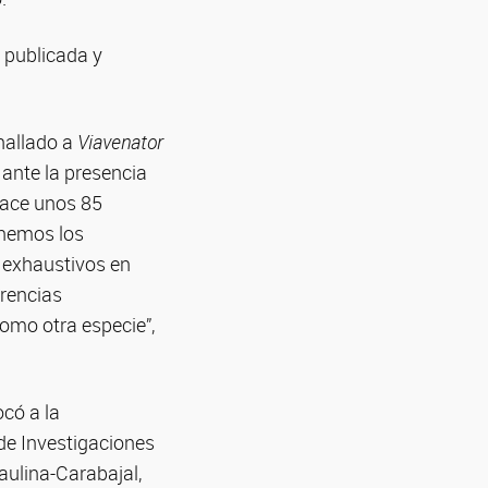
e publicada y
hallado a
Viavenator
ante la presencia
hace unos 85
enemos los
 exhaustivos en
erencias
como otra especie”,
có a la
 de Investigaciones
ulina-Carabajal,