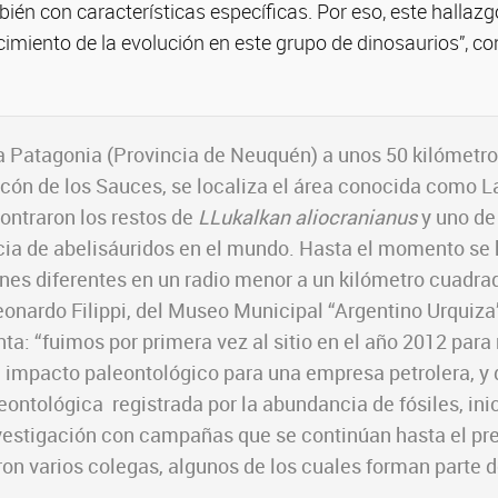
ién con características específicas. Por eso, este hallaz
imiento de la evolución en este grupo de dinosaurios”, co
a Patagonia (Provincia de Neuquén) a unos 50 kilómetros
ncón de los Sauces, se localiza el área conocida como La
ontraron los restos de
LLukalkan aliocranianus
y uno de
a de abelisáuridos en el mundo. Hasta el momento se
es diferentes en un radio menor a un kilómetro cuadrad
eonardo Filippi, del Museo Municipal “Argentino Urquiza
ta: “fuimos por primera vez al sitio en el año 2012 para 
 impacto paleontológico para una empresa petrolera, y 
eontológica registrada por la abundancia de fósiles, in
vestigación con campañas que se continúan hasta el pre
on varios colegas, algunos de los cuales forman parte de