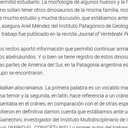
rmitió estudiarlo. La morfología de algunos huesos y la f
o solían tener otros dinosaurios de la misma familia, no
de mucho estudio y mucha discusión, que estábamos ante 
 asegura Ariel Méndez del Instituto Patagónico de Geolog
 trabajo fue publicado en la revista
Journal of Vertebrate P
tos restos aportó información que permitió continuar arm
 abelisáuridos. Y si bien se tiene registro de estos dinosa
ras partes de América del Sur, en la Patagonia argentina 
rupo se encontraron.
ukalkan aliocranianus
. La primera palabra es un vocablo ma
sa temor y la segunda, en latín, hace referencia a un cráne
sentaba en el cráneo, en comparación con el de otras esp
itieron en definitiva darnos cuenta que estábamos ante u
anechini, investigador del Instituto Multidisciplinario de
Luis (IMIBIO-SL, CONICET-UNSL) y primer autor del trabajo