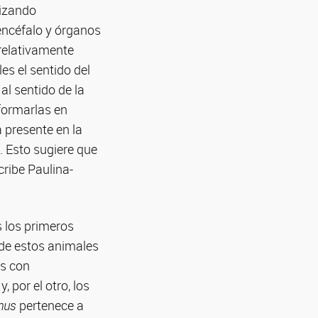
lizando
encéfalo y órganos
 relativamente
es el sentido del
al sentido de la
sformarlas en
a presente en la
. Esto sugiere que
cribe Paulina-
s los primeros
 de estos animales
os con
 por el otro, los
anus
pertenece a