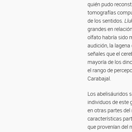
quién pudo reconstru
tomografías comput
de los sentidos.
Llu
grandes en relación
olfato habría sido 
audición, la lagena
señales que el cere
mayoría de los dino
el rango de percepci
Carabajal.
Los abelisáuridos 
individuos de este
en otras partes de
características par
que provenían del n