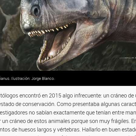
ianus. Ilustración: Jorge Blanco.
tólogos encontró en 2015 algo infrecuente: un cráneo de 
estado de conservación. Como presentaba algunas caract
investigadores no sabían exactamente que tenían entre man
r un cráneo de estos animales porque son muy frágiles. E
tos de huesos largos y vértebras. Hallarlo en buen estad