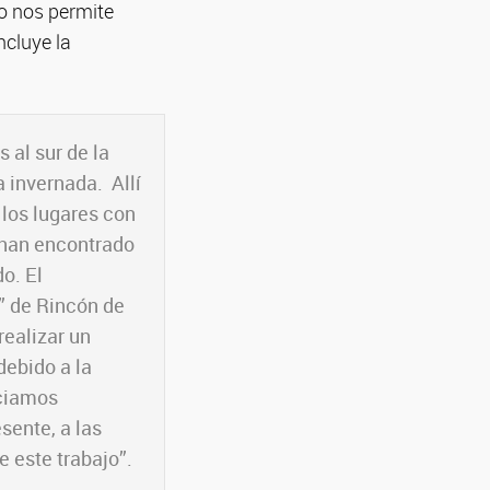
go nos permite
ncluye la
 al sur de la
 invernada. Allí
 los lugares con
 han encontrado
o. El
” de Rincón de
realizar un
debido a la
iciamos
sente, a las
 este trabajo”.