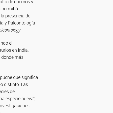
alta de cuernos y
s permitió
la presencia de
ía y Paleontología
eleontology
.
ando el
urios en India,
es donde más
puche que significa
o distinto. Las
ecies de
na especie nueva”,
 Investigaciones
.