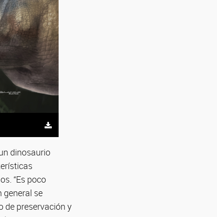
un dinosaurio
erísticas
os. “Es poco
n general se
o de preservación y