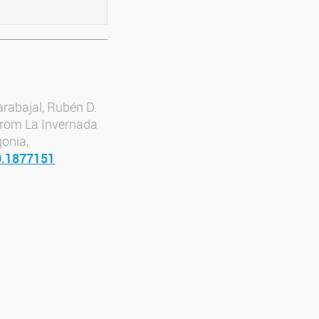
arabajal, Rubén D.
 from La Invernada
onia,
0.1877151