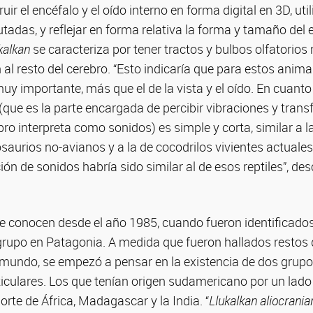
ir el encéfalo y el oído interno en forma digital en 3D, uti
adas, y reflejar en forma relativa la forma y tamaño del 
kalkan
se caracteriza por tener tractos y bulbos olfatorios
 al resto del cerebro. “Esto indicaría que para estos animal
muy importante, más que el de la vista y el oído. En cuanto 
 (que es la parte encargada de percibir vibraciones y tran
bro interpreta como sonidos) es simple y corta, similar a l
saurios no-avianos y a la de cocodrilos vivientes actuales
ón de sonidos habría sido similar al de esos reptiles”, des
se conocen desde el año 1985, cuando fueron identificado
 grupo en Patagonia. A medida que fueron hallados restos
l mundo, se empezó a pensar en la existencia de dos grup
ticulares. Los que tenían origen sudamericano por un lado y,
orte de África, Madagascar y la India. “
Llukalkan aliocrani