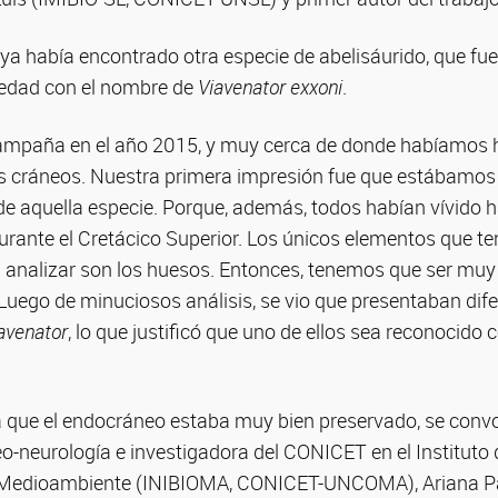
 ya había encontrado otra especie de abelisáurido, que fu
iedad con el nombre de
Viavenator exxoni
.
campaña en el año 2015, y muy cerca de donde habíamos 
 cráneos. Nuestra primera impresión fue que estábamos 
de aquella especie. Porque, además, todos habían vívido 
durante el Cretácico Superior. Los únicos elementos que t
 analizar son los huesos. Entonces, tenemos que ser muy
Luego de minuciosos análisis, se vio que presentaban dif
avenator
, lo que justificó que uno de ellos sea reconocido 
 que el endocráneo estaba muy bien preservado, se convo
eo-neurología e investigadora del CONICET en el Instituto
y Medioambiente (INIBIOMA, CONICET-UNCOMA), Ariana Pa