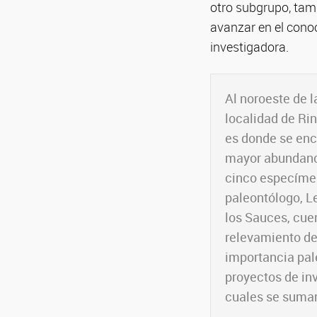
otro subgrupo, tamb
avanzar en el conoc
investigadora.
Al noroeste de l
localidad de Ri
es donde se enc
mayor abundanci
cinco especímen
paleontólogo, L
los Sauces, cuen
relevamiento de
importancia pal
proyectos de in
cuales se sumar