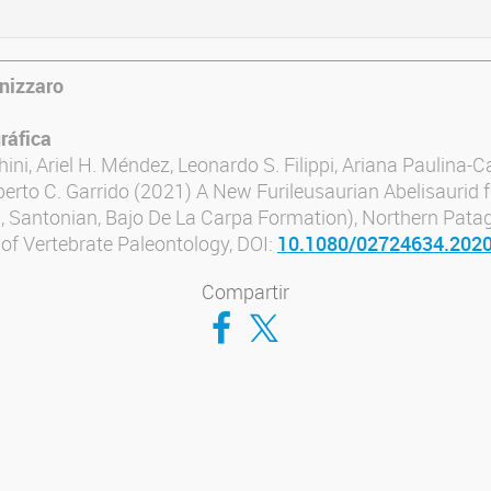
nizzaro
ráfica
ini, Ariel H. Méndez, Leonardo S. Filippi, Ariana Paulina-C
lberto C. Garrido (2021) A New Furileusaurian Abelisaurid
, Santonian, Bajo De La Carpa Formation), Northern Patag
 of Vertebrate Paleontology, DOI:
10.1080/02724634.202
Compartir
Compartir en Facebook
Compartir en Twitter