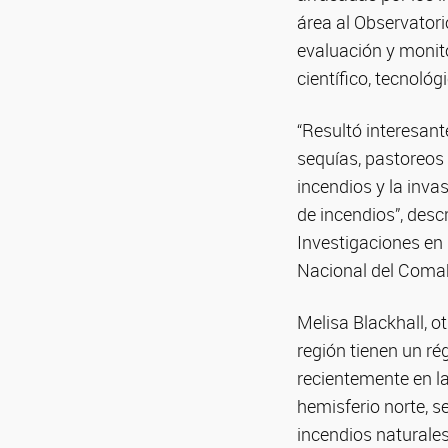
área al Observatori
evaluación y monito
científico, tecnoló
“Resultó interesante
sequías, pastoreos 
incendios y la inva
de incendios”, desc
Investigaciones en
Nacional del Coma
Melisa Blackhall, o
región tienen un ré
recientemente en la
hemisferio norte, s
incendios naturales 