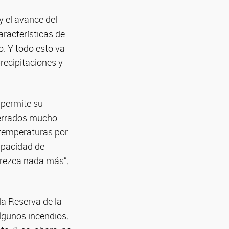
y el avance del
racterísticas de
. Y todo esto va
ecipitaciones y
 permite su
cerrados mucho
 temperaturas por
capacidad de
crezca nada más”,
la Reserva de la
lgunos incendios,