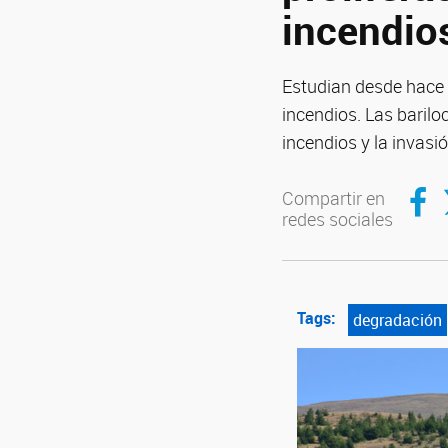
incendio
Estudian desde hace 
incendios. Las barilo
incendios y la invasi
Compar
C
Compartir en
redes sociales
Tags:
degradación