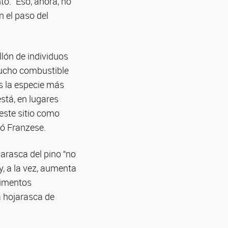
to. “Eso, ahora, no
 el paso del
llón de individuos
mucho combustible
es la especie más
stá, en lugares
este sitio como
có Franzese.
jarasca del pino “no
y, a la vez, aumenta
rimentos
a hojarasca de