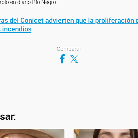
olo en diario Río Negro.
as del Conicet advierten que la proliferación 
s incendios
Compartir
Compartir en Facebook
Compartir en Twitter
sar: