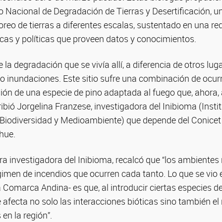
o Nacional de Degradación de Tierras y Desertificación, u
reo de tierras a diferentes escalas, sustentado en una r
gicas y políticas que proveen datos y conocimientos.
 la degradación que se vivía allí, a diferencia de otros lu
o inundaciones. Este sitio sufre una combinación de ocur
sión de una especie de pino adaptada al fuego que, ahora,
ribió Jorgelina Franzese, investigadora del Inibioma (Insti
 Biodiversidad y Medioambiente) que depende del Conicet 
hue.
tra investigadora del Inibioma, recalcó que “los ambientes 
gimen de incendios que ocurren cada tanto. Lo que se vio 
 Comarca Andina- es que, al introducir ciertas especies de
e afecta no solo las interacciones bióticas sino también e
en la región”.