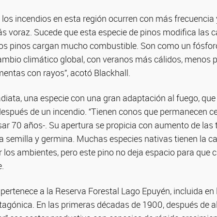
 los incendios en esta región ocurren con más frecuencia 
 voraz. Sucede que esta especie de pinos modifica las ca
tos pinos cargan mucho combustible. Son como un fósforo
bio climático global, con veranos más cálidos, menos pr
entas con rayos”, acotó Blackhall.
adiata, una especie con una gran adaptación al fuego, que
después de un incendio. “Tienen conos que permanecen 
ar 70 años-. Su apertura se propicia con aumento de las
la semilla y germina. Muchas especies nativas tienen la 
r los ambientes, pero este pino no deja espacio para que 
e.
 pertenece a la Reserva Forestal Lago Epuyén, incluida en 
tagónica. En las primeras décadas de 1900, después de a