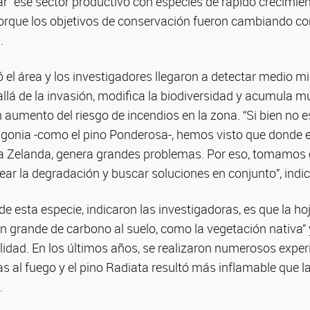
ar” ese sector productivo con especies de rápido crecimien
porque los objetivos de conservación fueron cambiando con
.
el área y los investigadores llegaron a detectar medio mi
allá de la invasión, modifica la biodiversidad y acumula 
n aumento del riesgo de incendios en la zona. “Si bien no 
agonia -como el pino Ponderosa-, hemos visto que donde e
 Zelanda, genera grandes problemas. Por eso, tomamos 
ear la degradación y buscar soluciones en conjunto”, indi
 de esta especie, indicaron las investigadoras, es que la ho
an grande de carbono al suelo, como la vegetación nativa” 
lidad. En los últimos años, se realizaron numerosos expe
s al fuego y el pino Radiata resultó más inflamable que l
.