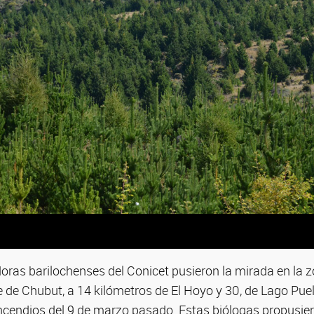
oras barilochenses del Conicet pusieron la mirada en la 
te de Chubut, a 14 kilómetros de El Hoyo y 30, de Lago Puel
incendios del 9 de marzo pasado. Estas biólogas propusie