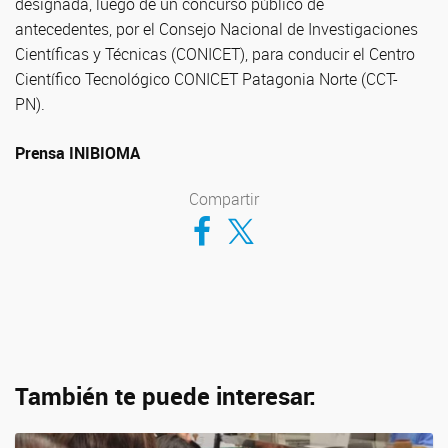
designada, luego de un concurso público de
antecedentes, por el Consejo Nacional de Investigaciones
Científicas y Técnicas (CONICET), para conducir el Centro
Científico Tecnológico CONICET Patagonia Norte (CCT-
PN).
Prensa INIBIOMA
Compartir
Compartir en Facebook
Compartir en Twitter
También te puede interesar: