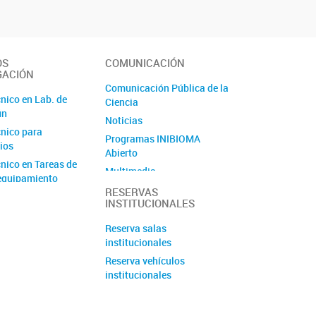
OS
COMUNICACIÓN
GACIÓN
Comunicación Pública de la
nico en Lab. de
Ciencia
ún
Noticias
nico para
Programas INIBIOMA
ios
Abierto
nico en Tareas de
Multimedia
equipamiento
Proyecto Lagartija
RESERVAS
Unidad Ejecutora
INSTITUCIONALES
Endémica del Bajo de Añelo
yo Técnico
Proyecto Ciencia
Reserva salas
o Equipamiento
Ciudadana: Cómo construir
institucionales
un jardín amigable con la
Reserva vehículos
naturaleza
institucionales