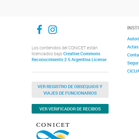
Inibioma-Conicet/Unco
inibiomaabierto
INST
Autor
Actas
Los contenidos del CONICET están
licenciados bajo
Creative Commons
Conta
Reconocimiento 2.5 Argentina License
Segur
CICU
Comis
Labora
VER REGISTRO DE OBSEQUIOS Y
INIB
VIAJES DE FUNCIONARIOS
VER VERIFICADOR DE RECIBOS