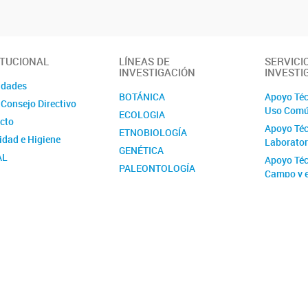
ITUCIONAL
LÍNEAS DE
SERVICI
INVESTIGACIÓN
INVESTI
idades
BOTÁNICA
Apoyo Téc
 Consejo Directivo
Uso Com
ECOLOGIA
cto
Apoyo Téc
ETNOBIOLOGÍA
idad e Higiene
Laborator
GENÉTICA
AL
Apoyo Téc
PALEONTOLOGÍA
Campo y 
ión contra la Violencia
ZOOLOGÍA
l y de Género del
Proyecto 
IOMA
(PUE) Apo
Inventari
LABs