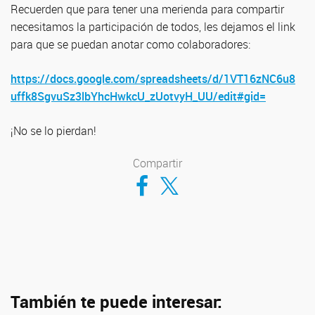
Recuerden que para tener una merienda para compartir
necesitamos la participación de todos, les dejamos el link
para que se puedan anotar como colaboradores:
https://docs.google.com/spreadsheets/d/1VT16zNC6u8
uffk8SgvuSz3lbYhcHwkcU_zUotvyH_UU/edit#gid=
¡No se lo pierdan!
Compartir
Compartir en Facebook
Compartir en Twitter
También te puede interesar: