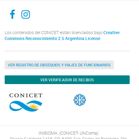
Inibioma-Conicet/Unco
inibiomaabierto
Los contenidos del CONICET están licenciados bajo
Creative
Commons Reconocimiento 2.5 Argentina License
VER REGISTRO DE OBSEQUIOS Y VIAJES DE FUNCIONARIOS
VER VERIFICADOR DE RECIBOS
INIBIOMA, (CONICET- UNComa)
Pasaje Gutiérrez 1415, CP: 8400, San Carlos de Bariloche, Río