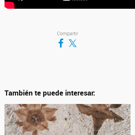
Compartir
Compartir en Facebook
Compartir en Twitter
También te puede interesar: