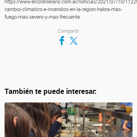
https://www.elcordillerano.com.ar/noticias/2021/07/10/1122
cambio-climatico-e-incendios-en-la-region-habra-mas-
fuego-mas-severo-y-mas-frecuente
Compartir
Compartir en Facebook
Compartir en Twitter
También te puede interesar: