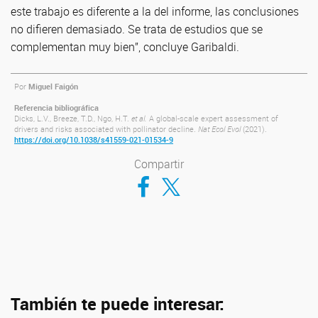
este trabajo es diferente a la del informe, las conclusiones
no difieren demasiado. Se trata de estudios que se
complementan muy bien”, concluye Garibaldi.
Por
Miguel Faigón
Referencia bibliográfica
Dicks, L.V., Breeze, T.D., Ngo, H.T.
et al.
A global-scale expert assessment of
drivers and risks associated with pollinator decline.
Nat Ecol Evol
(2021).
https://doi.org/10.1038/s41559-021-01534-9
Compartir
Compartir en Facebook
Compartir en Twitter
También te puede interesar: