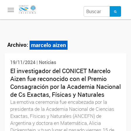
Toggle
navigation
Archivo:
marcelo aizen
19/11/2024 | Noticias
El investigador del CONICET Marcelo
Aizen fue reconocido con el Premio
Consagración por la Academia Nacional
de Cs Exactas, Físicas y Naturales
La emotiva ceremonia fue encabezada por la
presidenta de la Academia Nacional de Ciencias
Exactas, Físicas y Naturales (ANCEFN) de
Argentina y doctora en Matemática, Alicia
Dickenstein, y tuvo lugar el pasado viernes 15 de