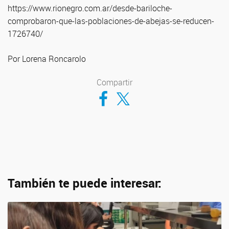
https://www.rionegro.com.ar/desde-bariloche-
comprobaron-que-las-poblaciones-de-abejas-se-reducen-
1726740/
Por Lorena Roncarolo
Compartir
Compartir en Facebook
Compartir en Twitter
También te puede interesar: