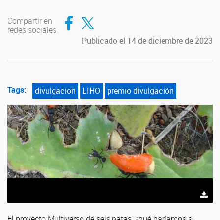
Compartir en Facebook
Compartir en Twitter
Compartir en
redes sociales
Publicado el 14 de diciembre de 2023
Tags:
divulgacion
LIHO
premio divulgación
El proyecto Multiverso de seis patas: ¿qué haríamos si