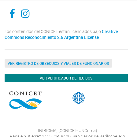
Inibioma-Conicet/Unco
inibiomaabierto
Los contenidos del CONICET están licenciados bajo
Creative
Commons Reconocimiento 2.5 Argentina License
VER REGISTRO DE OBSEQUIOS Y VIAJES DE FUNCIONARIOS
VER VERIFICADOR DE RECIBOS
INIBIOMA, (CONICET- UNComa)
Pasaje Gutiérrez 1415, CP: 8400, San Carlos de Bariloche, Río