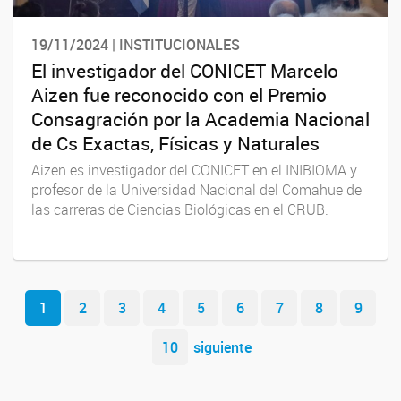
19/11/2024 | INSTITUCIONALES
El investigador del CONICET Marcelo
Aizen fue reconocido con el Premio
Consagración por la Academia Nacional
de Cs Exactas, Físicas y Naturales
Aizen es investigador del CONICET en el INIBIOMA y
profesor de la Universidad Nacional del Comahue de
las carreras de Ciencias Biológicas en el CRUB.
Navegador de artículos
1
2
3
4
5
6
7
8
9
10
siguiente