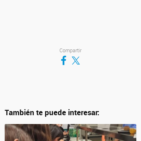
Compartir
Compartir en Facebook
Compartir en Twitter
También te puede interesar: