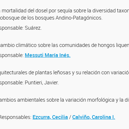
a mortalidad del dosel por sequía sobre la diversidad tax
tobosque de los bosques Andino-Patagónicos.
sponsable: Suárez.
 cambio climático sobre las comunidades de hongos liqueni
esponsable:
Messuti María Inés.
quitecturales de plantas leñosas y su relación con variac
ponsable: Puntieri, Javier.
ambios ambientales sobre la variación morfológica y la div
 Responsables:
Ezcurra, Cecilia
/
Calviño, Carolina I.