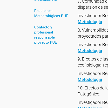
7. Comunidad de
dispersión de s
Estaciones
Investigador R
Meteorológicas PUE
Metodología
Contacto y
8. Vulnerabilida
profesional
proyectados para
responsable
proyecto PUE
Investigador R
Metodología
9. Efectos de la
ecofisiología, r
Investigador R
Metodología
10. Efectos de l
Patagónico.
Investigador R