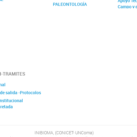
Apoyo Téc
PALEONTOLOGÍA
Campo y 
ión contra la Violencia
ZOOLOGÍA
l y de Género del
Proyecto 
IOMA
(PUE) Apo
Inventari
LABs
-TRAMITES
nal
de salida -Protocolos
nstitucional
retada
INIBIOMA, (CONICET- UNComa)