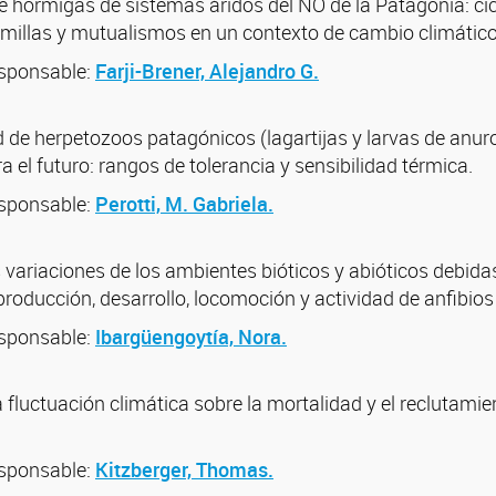
 hormigas de sistemas áridos del NO de la Patagonia: cic
emillas y mutualismos en un contexto de cambio climático
esponsable:
Farji-Brener, Alejandro G.
d de herpetozoos patagónicos (lagartijas y larvas de anu
 el futuro: rangos de tolerancia y sensibilidad térmica.
esponsable:
Perotti, M. Gabriela.
s variaciones de los ambientes bióticos y abióticos debid
eproducción, desarrollo, locomoción y actividad de anfibios 
esponsable:
Ibargüengoytía, Nora.
a fluctuación climática sobre la mortalidad y el reclutami
esponsable:
Kitzberger, Thomas.