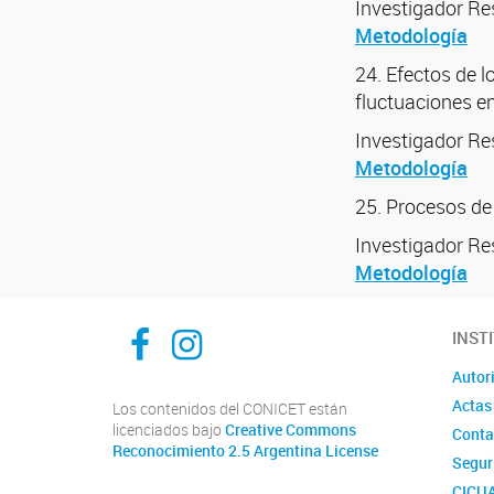
Investigador R
Metodología
24. Efectos de 
fluctuaciones e
Investigador R
Metodología
25. Procesos de
Investigador R
Metodología
Inibioma-Conicet/Unco
inibiomaabierto
INST
Autor
Actas
Los contenidos del CONICET están
licenciados bajo
Creative Commons
Conta
Reconocimiento 2.5 Argentina License
Segur
CICU