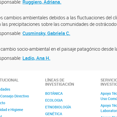
esponsable:
Ruggiero, Adriana.
los cambios ambientales debidos a las fluctuaciones del c
n las precipitaciones sobre las comunidades de ostrácod
esponsable:
Cusminsky, Gabriela C.
 cambio socio-ambiental en el paisaje patagónico desde la
esponsable:
Ladio, Ana H.
ITUCIONAL
LÍNEAS DE
SERVICI
INVESTIGACIÓN
INVESTI
idades
BOTÁNICA
Apoyo Téc
 Consejo Directivo
Uso Com
ECOLOGIA
cto
Apoyo Téc
ETNOBIOLOGÍA
idad e Higiene
Laborator
GENÉTICA
AL