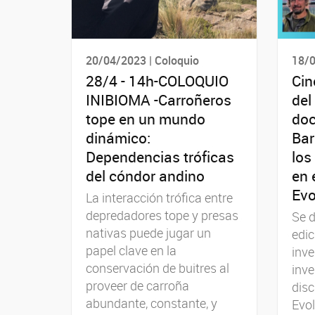
20/04/2023 | Coloquio
18/0
28/4 - 14h-COLOQUIO
Cin
INIBIOMA -Carroñeros
del
tope en un mundo
doc
dinámico:
Bar
Dependencias tróficas
los
del cóndor andino
en 
Evo
La interacción trófica entre
depredadores tope y presas
Se d
nativas puede jugar un
edic
papel clave en la
inve
conservación de buitres al
inve
proveer de carroña
disc
abundante, constante, y
Evol