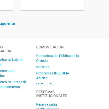
siguiente
OS
COMUNICACIÓN
GACIÓN
Comunicación Pública de la
nico en Lab. de
Ciencia
ún
Noticias
nico para
Programas INIBIOMA
ios
Abierto
nico en Tareas de
Multimedia
equipamiento
Proyecto Lagartija
RESERVAS
Unidad Ejecutora
INSTITUCIONALES
Endémica del Bajo de Añelo
yo Técnico
Proyecto Ciencia
Reserva salas
o Equipamiento
Ciudadana: Cómo construir