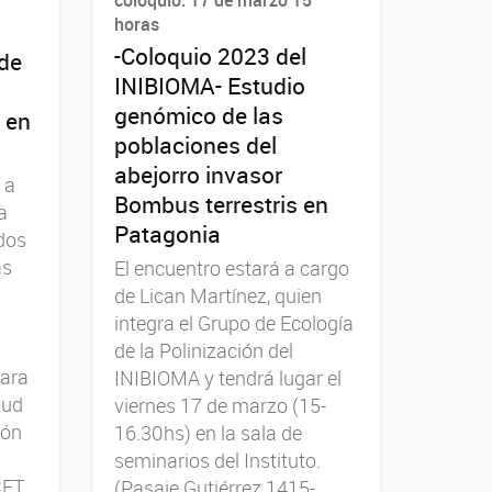
horas
-Coloquio 2023 del
 de
INIBIOMA- Estudio
genómico de las
 en
poblaciones del
abejorro invasor
 a
Bombus terrestris en
a
Patagonia
dos
as
El encuentro estará a cargo
de Lican Martínez, quien
integra el Grupo de Ecología
de la Polinización del
para
INIBIOMA y tendrá lugar el
lud
viernes 17 de marzo (15-
ión
16.30hs) en la sala de
seminarios del Instituto.
CET
(Pasaje Gutiérrez 1415-