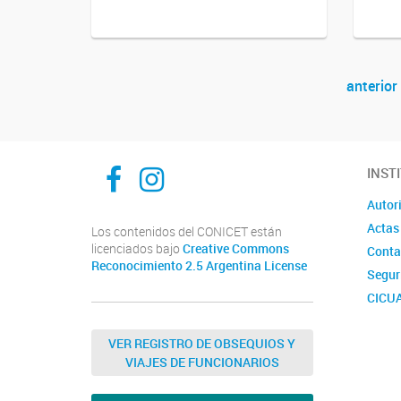
anterior
Navegador de artículos
Inibioma-Conicet/Unco
inibiomaabierto
INST
Autor
Actas
Los contenidos del CONICET están
licenciados bajo
Creative Commons
Conta
Reconocimiento 2.5 Argentina License
Segur
CICU
Comis
Labora
VER REGISTRO DE OBSEQUIOS Y
INIB
VIAJES DE FUNCIONARIOS