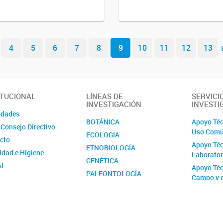
4
5
6
7
8
9
10
11
12
13
ITUCIONAL
LÍNEAS DE
SERVICI
INVESTIGACIÓN
INVESTI
idades
BOTÁNICA
Apoyo Téc
 Consejo Directivo
Uso Com
ECOLOGIA
cto
Apoyo Téc
ETNOBIOLOGÍA
idad e Higiene
Laborator
GENÉTICA
AL
Apoyo Téc
PALEONTOLOGÍA
Campo y 
ión contra la Violencia
ZOOLOGÍA
l y de Género del
Proyecto 
IOMA
(PUE) Apo
Inventari