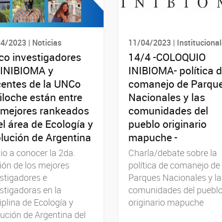
4/2023 | Noticias
11/04/2023 | Instituciona
co investigadores
14/4 -COLOQUIO
 INIBIOMA y
INIBIOMA- política 
entes de la UNCo
comanejo de Parqu
iloche están entre
Nacionales y las
 mejores rankeados
comunidades del
el área de Ecología y
pueblo originario
lución de Argentina
mapuche -
io a conocer la 2da.
Charla/debate sobre la
ión de los mejores
política de comanejo de
stigadores e
Parques Nacionales y la
stigadoras en la
comunidades del puebl
iplina de Ecología y
originario mapuche
ución de Argentina del