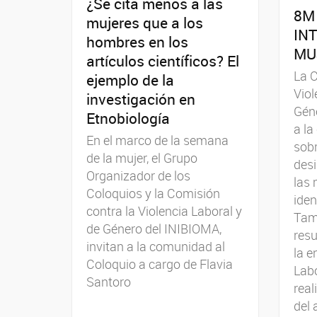
¿Se cita menos a las
8M 
mujeres que a los
IN
hombres en los
MU
artículos científicos? El
La C
ejemplo de la
Viol
investigación en
Géne
Etnobiología
a la
En el marco de la semana
sobr
de la mujer, el Grupo
desi
Organizador de los
las 
Coloquios y la Comisión
iden
contra la Violencia Laboral y
Tam
de Género del INIBIOMA,
resu
invitan a la comunidad al
la e
Coloquio a cargo de Flavia
Labo
Santoro
real
del 