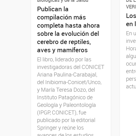
VER
Publican la
Los
compilación más
en 
completa hasta ahora
sobre la evolución del
En u
inv
cerebro de reptiles,
Hora
aves y mamíferos
alg
El libro, liderado por las
ocur
investigadoras del CONICET
entr
Ariana Paulina-Carabajal,
pers
del Inibioma-Conicet/Unco,
actu
y María Teresa Dozo, del
Instituto Patagónico de
Geología y Paleontología
(IPGP, CONICET), fue
publicado por la editorial
Springer y reúne los
avances de los estudios