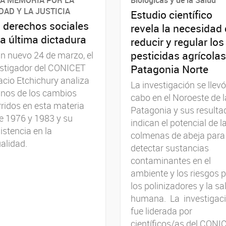
DAD Y LA JUSTICIA
Estudio científico
 derechos sociales
revela la necesidad
la última dictadura
reducir y regular los
pesticidas agrícolas
n nuevo 24 de marzo, el
estigador del CONICET
Patagonia Norte
cio Etchichury analiza
La investigación se llevó
unos de los cambios
cabo en el Noroeste de l
ridos en esta materia
Patagonia y sus resulta
e 1976 y 1983 y su
indican el potencial de l
istencia en la
colmenas de abeja para
alidad.
detectar sustancias
contaminantes en el
ambiente y los riesgos 
los polinizadores y la sa
humana. La investigac
fue liderada por
científicos/as del CONI