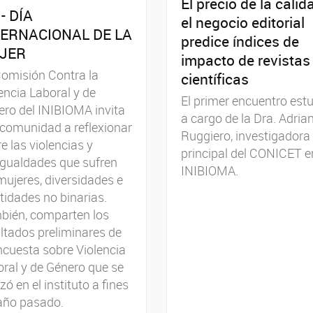
El precio de la calid
- DÍA
el negocio editorial
TERNACIONAL DE LA
predice índices de
JER
impacto de revistas
omisión Contra la
científicas
encia Laboral y de
El primer encuentro est
ro del INIBIOMA invita
a cargo de la Dra. Adria
 comunidad a reflexionar
Ruggiero, investigadora
e las violencias y
principal del CONICET e
gualdades que sufren
INIBIOMA.
mujeres, diversidades e
tidades no binarias.
bién, comparten los
ltados preliminares de
ncuesta sobre Violencia
ral y de Género que se
izó en el instituto a fines
año pasado.