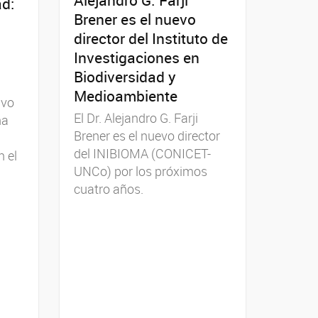
ad:
Brener es el nuevo
director del Instituto de
Investigaciones en
Biodiversidad y
Medioambiente
uvo
El Dr. Alejandro G. Farji
na
Brener es el nuevo director
del INIBIOMA (CONICET-
n el
UNCo) por los próximos
cuatro años.